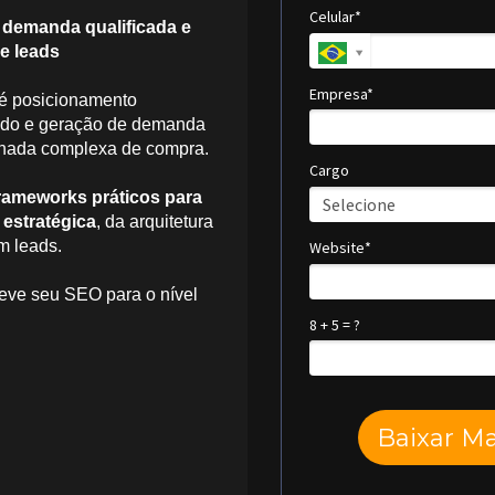
Celular*
e demanda qualificada e
e leads
Empresa*
 é posicionamento
ado e geração de demanda
ornada complexa de compra.
Cargo
rameworks práticos para
 estratégica
, da arquitetura
m leads.
Website*
leve seu SEO para o nível
8 + 5 = ?
Baixar Ma